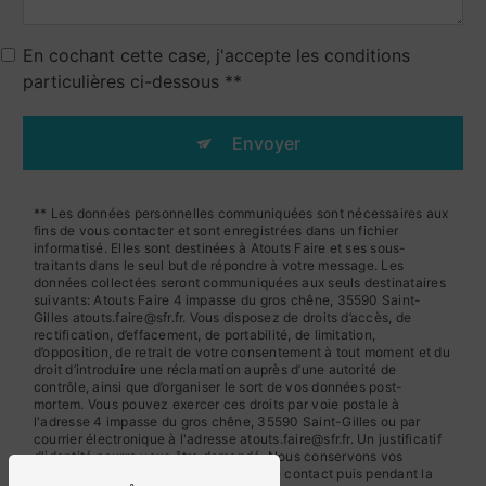
En cochant cette case, j'accepte les conditions
particulières ci-dessous **
Envoyer
** Les données personnelles communiquées sont nécessaires aux
fins de vous contacter et sont enregistrées dans un fichier
informatisé. Elles sont destinées à Atouts Faire et ses sous-
traitants dans le seul but de répondre à votre message. Les
données collectées seront communiquées aux seuls destinataires
suivants: Atouts Faire 4 impasse du gros chêne, 35590 Saint-
Gilles atouts.faire@sfr.fr. Vous disposez de droits d’accès, de
rectification, d’effacement, de portabilité, de limitation,
d’opposition, de retrait de votre consentement à tout moment et du
droit d’introduire une réclamation auprès d’une autorité de
contrôle, ainsi que d’organiser le sort de vos données post-
mortem. Vous pouvez exercer ces droits par voie postale à
l'adresse 4 impasse du gros chêne, 35590 Saint-Gilles ou par
courrier électronique à l'adresse atouts.faire@sfr.fr. Un justificatif
d'identité pourra vous être demandé. Nous conservons vos
données pendant la période de prise de contact puis pendant la