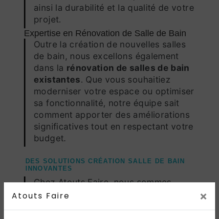
ainsi la durabilité et la qualité de votre
projet.
Expertise en Rénovation de Salle de Bain
Outre la création de nouvelles salles
de bain, nous excellons également
dans la
rénovation de salles de bain
existantes
. Que vous souhaitiez
moderniser votre espace ou optimiser
sa fonctionnalité, notre équipe sait
comment apporter des améliorations
significatives tout en respectant votre
budget.
DES SOLUTIONS CRÉATION SALLE DE BAIN
INNOVANTES
Chez Atouts Faire, nous sommes
×
constamment à la recherche de
Atouts Faire
solutions innovantes pour améliorer
votre expérience dans la salle de