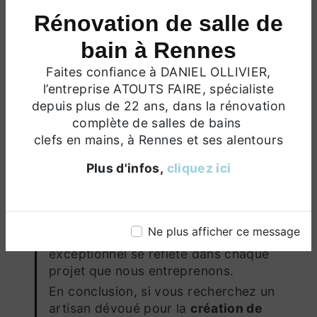
bain. De l'intégration de technologies
Rénovation de salle de
modernes aux solutions d'économie
bain à Rennes
d'eau, nous nous efforçons d'offrir
des salles de bain qui répondent aux
Faites confiance à DANIEL OLLIVIER,
normes les plus élevées en termes de
l’entreprise ATOUTS FAIRE, spécialiste
durabilité et de confort.
depuis plus de 22 ans, dans la rénovation
Engagés envers la Satisfaction du Client
complète de salles de bains
La satisfaction du client est notre
clefs en mains, à Rennes et ses alentours
priorité absolue. Nous collaborons
Plus d'infos,
cliquez ici
étroitement avec chaque client,
écoutant attentivement leurs
préoccupations et répondant à leurs
besoins spécifiques. Notre
Ne plus afficher ce message
engagement envers un service
exceptionnel se reflète dans chaque
projet que nous entreprenons.
En conclusion, si vous recherchez un
artisan dévoué pour la
création de