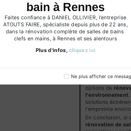
TRANSFORMEZ 
bain à Rennes
SANCTUAIRE D
Faites confiance à DANIEL OLLIVIER, l’entreprise
Notre objectif ult
ATOUTS FAIRE, spécialiste depuis plus de 22 ans,
est de créer un sa
dans la rénovation complète de salles de bains
Faire s'efforce d'o
clefs en mains, à Rennes et ses alentours
des solutions mod
votre salle de ba
Plus d'infos,
cliquez ici
quotidien.
Rénovation R
l'Environneme
Ne plus afficher ce messa
Soucieux de l'env
options de
rénova
l'environnement
solutions écoéner
l'empreinte envir
En conclusion, si
rénovation de sal