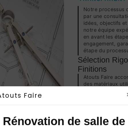
Notre processus
par une consultat
idées, objectifs et
notre équipe expé
en avant les étape
engagement, garan
étape du process
Sélection Rig
Finitions
Atouts Faire accor
des matériaux uti
bain
. Des carrela
Atouts Faire
chaque élément est
et l'esthétique. La
ajoutant une touc
Rénovation de salle de