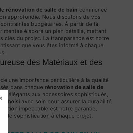
 de
rénovation de salle de bain
commence
ion approfondie. Nous discutons de vos
 contraintes budgétaires. À partir de là,
rimentée élabore un plan détaillé, mettant
s clés du projet. La transparence est notre
tissant que vous êtes informé à chaque
us.
oureuse des Matériaux et des
de une importance particulière à la qualité
lisés dans chaque
rénovation de salle de
ges élégants aux accessoires sophistiqués,
×
 choisi avec soin pour assurer la durabilité
 finition impeccable est notre garantie,
he de sophistication à chaque projet.