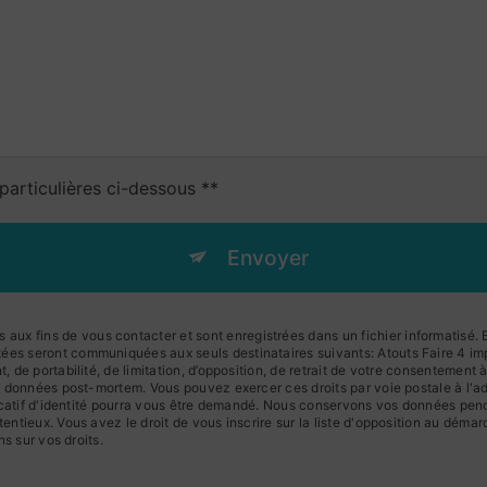
particulières ci-dessous **
Envoyer
x fins de vous contacter et sont enregistrées dans un fichier informatisé. El
ées seront communiquées aux seuls destinataires suivants: Atouts Faire 4 imp
t, de portabilité, de limitation, d’opposition, de retrait de votre consentement
 vos données post-mortem. Vous pouvez exercer ces droits par voie postale à l
tificatif d'identité pourra vous être demandé. Nous conservons vos données pen
tentieux. Vous avez le droit de vous inscrire sur la liste d'opposition au dém
ns sur vos droits.