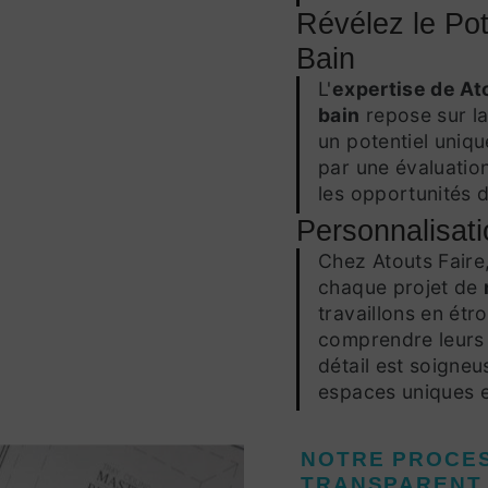
Révélez le Pot
Bain
L'
expertise de Ato
bain
repose sur l
un potentiel uni
par une évaluatio
les opportunités d
Personnalisati
Chez Atouts Faire
chaque projet de
travaillons en étr
comprendre leurs 
détail est soigne
espaces uniques e
NOTRE PROCES
TRANSPARENT