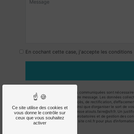
En cochant cette case, j'accepte les conditions 
** Les données personnelles communiquées sont nécessaires au
le seul but de répondre à votre message. Les données collect
Vous disposez de droits d’accès, de rectification, d’effacemen
d’une autorité de contrôle, ainsi que d’organiser le sort de
Ce site utilise des cookies et
courrier électronique à l'adresse atouts.faire@sfr.fr. Un jus
vous donne le contrôle sur
prescription légale aux fins probatoires et de gestion des con
ceux que vous souhaitez
Bloctel.gouv.fr
. Consultez le site cnil.fr pour plus d’informatio
activer