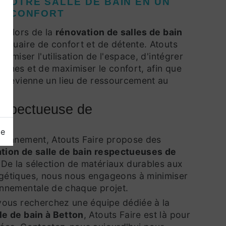
VOTRE SALLE DE BAIN EN UN
E CONFORT
ime lors de la
rénovation de salles de bain
nctuaire de confort et de détente. Atouts
ptimiser l'utilisation de l'espace, d'intégrer
ernes et de maximiser le confort, afin que
in devienne un lieu de ressourcement au
espectueuse de
nt
ge
ironnement, Atouts Faire propose des
tion de salle de bain respectueuses de
. De la sélection de matériaux durables aux
gétiques, nous nous engageons à minimiser
onnementale de chaque projet.
 vous recherchez une équipe dédiée à la
le de bain à Betton
, Atouts Faire est là pour