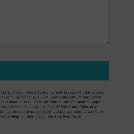
les sont destinées à Atouts Faire et ses sous-traitants dans
asse du gros chêne, 35590 Saint-Gilles atouts.faire@sfr.fr.
 à tout moment et du droit d’introduire une réclamation auprès
'adresse 4 impasse du gros chêne, 35590 Saint-Gilles ou par
dant la période de prise de contact puis pendant la durée de
archage téléphonique, disponible à cette adresse: