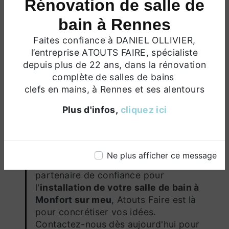
ainsi une salle de bain à la pointe du
Rénovation de salle de
confort.
bain à Rennes
Respect de l'Échéancier et des Normes de
Qualité
Faites confiance à DANIEL OLLIVIER,
Chez Atouts Faire, nous comprenons
l’entreprise ATOUTS FAIRE, spécialiste
l'importance de respecter les délais.
depuis plus de 22 ans, dans la rénovation
Notre équipe s'engage à livrer votre
complète de salles de bains
projet d'
installation de salle de bain
clefs en mains, à Rennes et ses alentours
dans les délais convenus, sans
Plus d'infos,
cliquez ici
compromettre la qualité du travail.
Nous visons l'excellence à chaque
étape, assurant votre entière
satisfaction.
Ne plus afficher ce message
En conclusion, si vous cherchez un
partenaire de confiance pour
l'
installation de votre salle de bain à
Monfort sur meu
, Atouts Faire est là
pour concrétiser vos idées.
Contactez-nous dès aujourd'hui pour