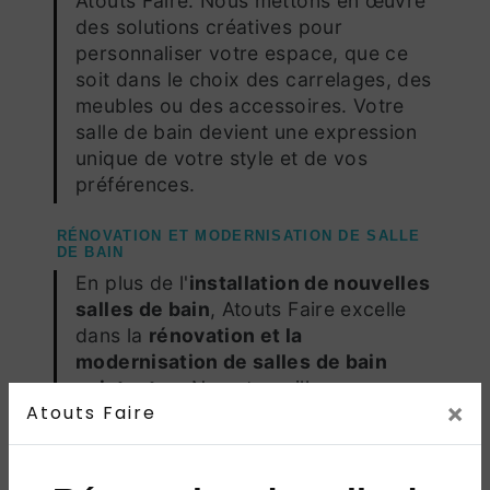
Atouts Faire. Nous mettons en œuvre
des solutions créatives pour
personnaliser votre espace, que ce
soit dans le choix des carrelages, des
meubles ou des accessoires. Votre
salle de bain devient une expression
unique de votre style et de vos
préférences.
RÉNOVATION ET MODERNISATION DE SALLE
DE BAIN
En plus de l'
installation de nouvelles
salles de bain
, Atouts Faire excelle
dans la
rénovation et la
modernisation de salles de bain
existantes
. Nous travaillons avec
×
Atouts Faire
vous pour actualiser votre espace,
améliorer la fonctionnalité et intégrer
des technologies modernes, assurant