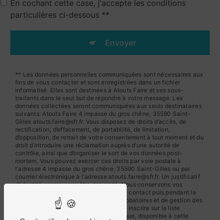
En cochant cette case, j'accepte les conditions
particulières ci-dessous **
Envoyer
** Les données personnelles communiquées sont nécessaires aux
fins de vous contacter et sont enregistrées dans un fichier
informatisé. Elles sont destinées à Atouts Faire et ses sous-
traitants dans le seul but de répondre à votre message. Les
données collectées seront communiquées aux seuls destinataires
suivants: Atouts Faire 4 impasse du gros chêne, 35590 Saint-
Gilles atouts.faire@sfr.fr. Vous disposez de droits d’accès, de
rectification, d’effacement, de portabilité, de limitation,
d’opposition, de retrait de votre consentement à tout moment et du
droit d’introduire une réclamation auprès d’une autorité de
contrôle, ainsi que d’organiser le sort de vos données post-
mortem. Vous pouvez exercer ces droits par voie postale à
l'adresse 4 impasse du gros chêne, 35590 Saint-Gilles ou par
courrier électronique à l'adresse atouts.faire@sfr.fr. Un justificatif
d'identité pourra vous être demandé. Nous conservons vos
données pendant la période de prise de contact puis pendant la
durée de prescription légale aux fins probatoires et de gestion des
contentieux. Vous avez le droit de vous inscrire sur la liste
d'opposition au démarchage téléphonique, disponible à cette