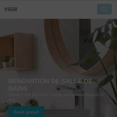
Panneau de gestion des cookies
RÉNOVATION DE SALLE DE
BAINS
Atouts Faire prend en charge vos travaux depuis 20
ans
Devis gratuit