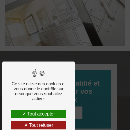
Un artisan qualifié et
Ce site utilise des cookies et
vous donne le contrôle sur
certifié pour vos
ceux que vous souhaitez
travaux
activer
Cliquez ici
Tout accepter
Tout refuser