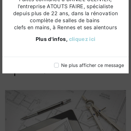
de bains, l’entreprise ATOUTS FAIRE
l’entreprise ATOUTS FAIRE, spécialiste
met en œuvre toutes ses
depuis plus de 22 ans, dans la rénovation
compétences afin de r
éaliser la salle
complète de salles de bains
de bains de vos rêves
tout en
clefs en mains, à Rennes et ses alentours
respectant vos délais et votre budget.
Plus d'infos,
cliquez ici
En effet, Daniel OLLIVIER s’engage à
vous réaliser la rénovation de votre
douche, votre baignoire, votre
vasque, votre lavabo, votre sèche-
Ne plus afficher ce message
serviette, etc.