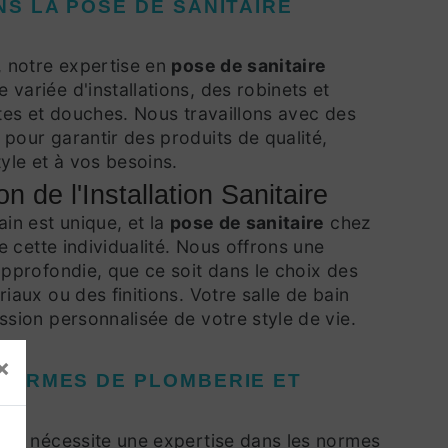
NS LA POSE DE SANITAIRE
, notre expertise en
pose de sanitaire
variée d'installations, des robinets et
ttes et douches. Nous travaillons avec des
pour garantir des produits de qualité,
yle et à vos besoins.
n de l'Installation Sanitaire
in est unique, et la
pose de sanitaire
chez
te cette individualité. Nous offrons une
approfondie, que ce soit dans le choix des
iaux ou des finitions. Votre salle de bain
ssion personnalisée de votre style de vie.
×
NORMES DE PLOMBERIE ET
ire
nécessite une expertise dans les normes