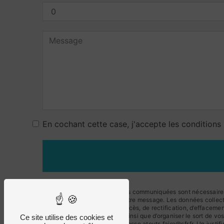
En cochant cette case, j'accepte les conditions 
** Les données personnelles communiquées sont nécessaires au
le seul but de répondre à votre message. Les données collect
Vous disposez de droits d’accès, de rectification, d’effacemen
d’une autorité de contrôle, ainsi que d’organiser le sort de
Ce site utilise des cookies et
courrier électronique à l'adresse atouts.faire@sfr.fr. Un jus