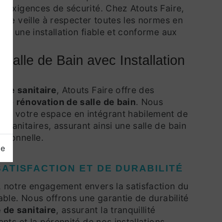
s exigences de sécurité. Chez Atouts Faire,
fiée veille à respecter toutes les normes en
ant une installation fiable et conforme aux
Salle de Bain avec Installation
 de sanitaire
, Atouts Faire offre des
s de
rénovation de salle de bain
. Nous
er votre espace en intégrant habilement de
sanitaires, assurant ainsi une salle de bain
ctionnelle.
ge
ATISFACTION ET DE DURABILITÉ
, notre engagement envers la satisfaction du
lable. Nous offrons une garantie de durabilité
 de sanitaire
, assurant la tranquillité
ents et la pérennité de nos installations.