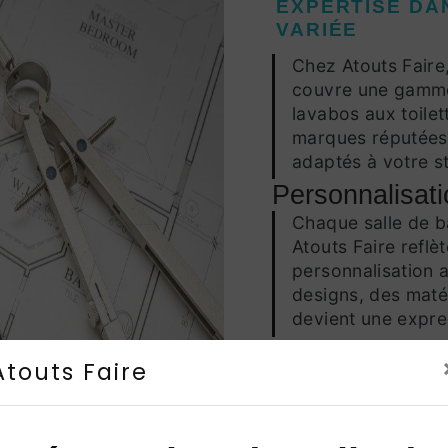
EXPERTISE DA
VARIÉE
Chez Atouts Faire
couvre une gamme 
lavabos aux toile
marques réputées 
adaptés à votre st
Personnalisatio
Chaque salle de ba
Atouts Faire reflè
personnalisation 
designs, des matér
devient une expre
Atouts Faire
RESPECT DES 
SÉCURITÉ
La
pose de sanita