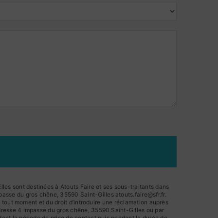
les sont destinées à Atouts Faire et ses sous-traitants dans
asse du gros chêne, 35590 Saint-Gilles atouts.faire@sfr.fr.
 à tout moment et du droit d’introduire une réclamation auprès
'adresse 4 impasse du gros chêne, 35590 Saint-Gilles ou par
dant la période de prise de contact puis pendant la durée de