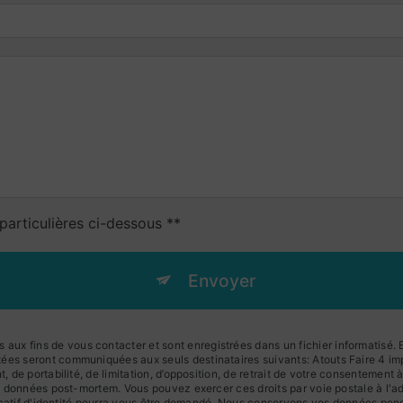
particulières ci-dessous **
Envoyer
x fins de vous contacter et sont enregistrées dans un fichier informatisé. El
ées seront communiquées aux seuls destinataires suivants: Atouts Faire 4 imp
t, de portabilité, de limitation, d’opposition, de retrait de votre consentement
 vos données post-mortem. Vous pouvez exercer ces droits par voie postale à l
tificatif d'identité pourra vous être demandé. Nous conservons vos données pen